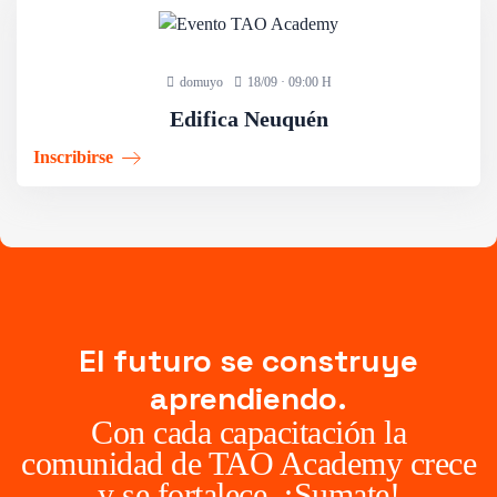
domuyo
18/09 · 09:00 H
Edifica Neuquén
Inscribirse
El futuro se construye
aprendiendo.
Con cada capacitación la
comunidad de TAO Academy crece
y se fortalece. ¡Sumate!