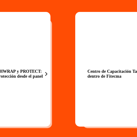
 HWRAP y PROTECT:
Centro de Capacitación T
rotección desde el panel
dentro de Fitecma