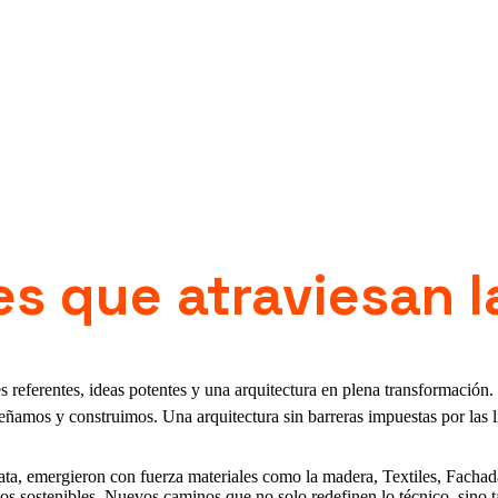
s que atraviesan la
referentes, ideas potentes y una arquitectura en plena transformación.
eñamos y construimos. Una arquitectura sin barreras impuestas por las lí
ta, emergieron con fuerza materiales como la madera, Textiles, Fachada
atos sostenibles. Nuevos caminos que no solo redefinen lo técnico, sino t