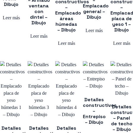
– Armado
–
constructivos
construc
Dibujo
ventana
Emplacado
–
–
con
general –
Emplacado
Emplaca
dintel –
Dibujo
Leer más
áreas
placa de
Dibujo
húmedas
yeso 1 –
– Dibujo
Dibujo
Leer más
Leer más
Leer más
Leer más
Detalles
constructivos
Detalles
–
construc
Entrepiso
– Panel
– Dibujo
de techo
Detalles
Detalles
Detalles
– Dibujo