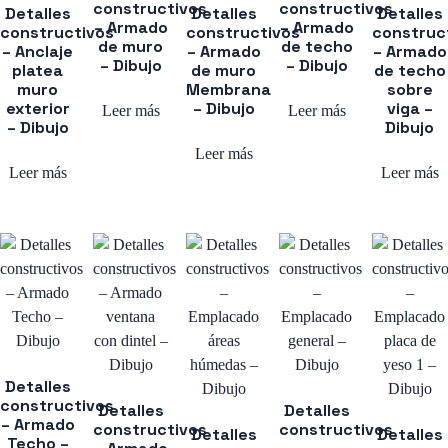
constructivos
constructivos
Detalles
Detalles
Detalles
– Armado
– Armado
constructivos
constructivos
construc
de muro
de techo
– Anclaje
– Armado
– Armado
– Dibujo
– Dibujo
platea
de muro
de techo
muro
Membrana
sobre
exterior
– Dibujo
viga –
Leer más
Leer más
– Dibujo
Dibujo
Leer más
Leer más
Leer más
Detalles
constructivos
Detalles
Detalles
– Armado
constructivos
constructivos
Detalles
Detalles
Techo –